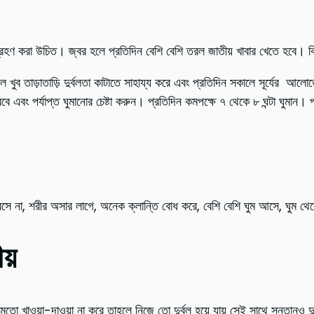
গ্রহণ করা উচিত। জ্বর হলে প্রতিদিন বেশি বেশি তরল জাতীয় খাবার খেতে হবে। বি
ফল খুব তাড়াতাড়ি দুর্বলতা কাটাতে সাহায্য করে এবং প্রতিদিন সকালে সূর্যের আ
বে এবং পর্যাপ্ত ঘুমানোর চেষ্টা করুন। প্রতিদিন কমপক্ষে ৭ থেকে ৮ ঘন্টা ঘুমান।
 বসে না, শরীর অসার লাগে, অনেক ক্লান্তি বোধ করে, বেশি বেশি ঘুম আসে, ঘুম থে
য়
িকমতো খাওয়া-দাওয়া না করে তাহলে নিজে তো দুর্বল হয়ে যায় সেই সাথে সন্তানও দুর