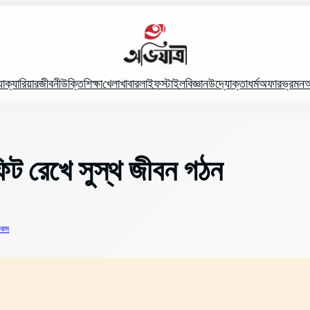
যা
ক্যারিয়ার
জীবনী
উক্তি
শিক্ষা
খেলা
খাবার
লাইফস্টাইল
বিজ্ঞান
উদ্যোক্তা
ধর্ম
অফার
ভ্রমন
অ
 ফিট রেখে সুস্থ জীবন গঠন
 কম