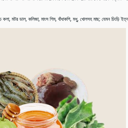
কাচ কলা, মটর ডাল, কলিজা, মাংস শিম, বাঁধাকপি, মধু, খোলসহ মাছ; যেমন চিংড়ি ইত্