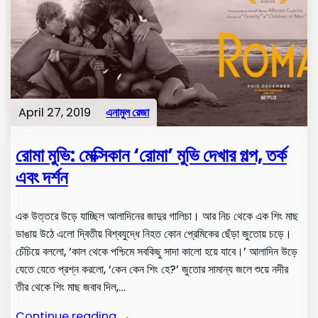
April 27, 2019
এনামুল রেজা
রোমা মুভি: মেক্সিকান ‘রোমা’ মুভি দেখার গল্প, তর্ক
এবং দর্শন
এক উত্তরে উড়ে যাচ্ছিল আলাদিনের জাদুর গালিচা। আর নিচ থেকে এক শিং মাছ
ডাঙায় উঠে এলো দ্বিতীয় বিশ্বযুদ্ধে নিহত কোন প্রেমিকের ছেঁড়া জুতোয় চড়ে।
চেঁচিয়ে বললো, ‘কাল থেকে পশ্চিমে সবকিছু সাদা কালো হয়ে যাবে।’ আলাদিন উড়ে
যেতে যেতে প্রশ্ন করলো, ‘কেন কেন শিং হে?’ জুতোর সামান্য জলে শুয়ে নদীর
তীর থেকে শিং মাছ জবাব দিল,…
Continue reading →