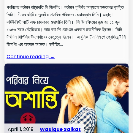
গণচীনের বর্তমান রাষ্ট্রপতি শি জিনপিং। বর্তমান পৃথিবীর অন্যতম ক্ষমতাধর ব্যক্তি
তিনি। চীনের রাষ্ট্রীয় কেন্দ্রীয় সামরিক পরিষদের চেয়ারম্যান তিনি। এছাড়া
কমিউনিস্ট পার্টি অফ চায়নারও মহাসচিব তিনি। শি জিনপিংয়ের জন্ম হয় ১৫ জুন
১৯৫৩ সালে বেইজিংয়ে। তার বাবা শি জোংশুন একজন রাজনীতিক ছিলেন। তিনি
দীর্ঘদিন সিপিসির উচ্চপর্যায়ের নেতৃত্বে ছিলেন। আধুনিক চীন নির্মাণে প্রেসিডেন্ট শি
জিনপিং এর অবদান অনেক। দুর্নীতির…
Continue reading →
April 1, 2019
Wasique Saikat