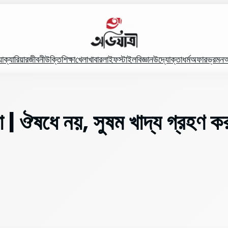
যা
ক্যারিয়ার
জীবনী
উক্তি
শিক্ষা
খেলা
খাবার
লাইফস্টাইল
বিজ্ঞান
উদ্যোক্তা
ধর্ম
অফার
ভ্রমন
অ
কা | ঔষধে নয়, সুষম খাদ্য গ্রহণ 