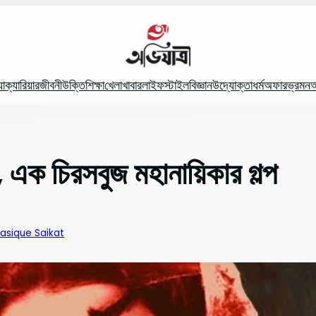
যা
ক্যারিয়ার
জীবনী
উক্তি
শিক্ষা
খেলা
খাবার
লাইফস্টাইল
বিজ্ঞান
উদ্যোক্তা
ধর্ম
অফার
ভ্রমন
অ
, এক চিরসবুজ মহানায়িকার গল্প
asique Saikat