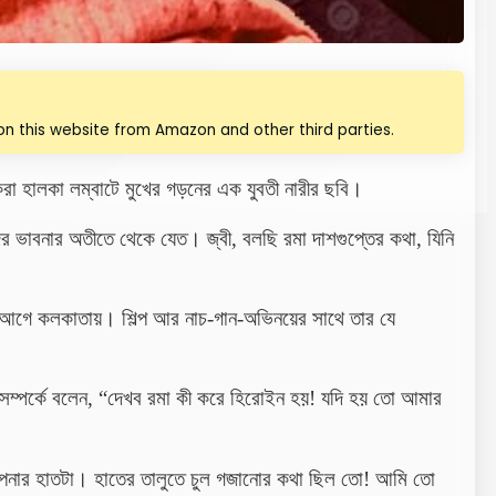
n this website from Amazon and other third parties.
করা হালকা লম্বাটে মুখের গড়নের এক যুবতী নারীর ছবি।
াদের ভাবনার অতীতে থেকে যেত। জ্বী, বলছি রমা দাশগুপ্তের কথা, যিনি
র আগে কলকাতায়। শিল্প আর নাচ-গান-অভিনয়ের সাথে তার যে
সম্পর্কে বলেন, “
দেখব
রমা
কী
করে
হিরোইন
হয়
!
যদি
হয়
তো
আমার
পনার
হাতটা
।
হাতের
তালুতে
চুল
গজানোর
কথা
ছিল
তো
!
আমি
তো