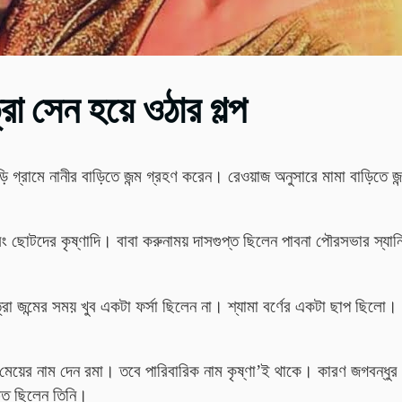
রা সেন হয়ে ওঠার গল্প
ড়ি
গ্রামে
নানীর
বাড়িতে
জন্ম
গ্রহণ
করেন। রেওয়াজ অনুসারে মামা বাড়িতে জন
ং ছোটদের কৃষ্ণাদি। বাবা
করুনাময়
দাসগুপ্ত
ছিলেন
পাবনা
পৌরসভার
স্যান
্রা জন্মের সময় খুব একটা ফর্সা ছিলেন না। শ্যামা বর্ণের একটা ছাপ ছিলো
ি মেয়ের নাম দেন রমা। তবে পারিবারিক নাম কৃষ্ণা’ই থাকে। কারণ জগবন্ধ
চিত ছিলেন তিনি।