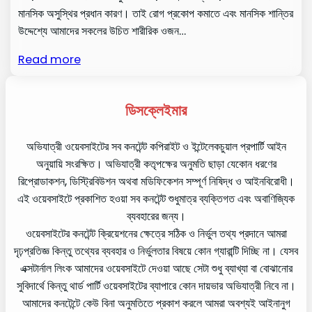
মানসিক অসুস্থির প্রধান কারণ। তাই রোগ প্রকোপ কমাতে এবং মানসিক শান্তির
উদ্দেশ্যে আমাদের সকলের উচিত শারীরিক ওজন…
Read more
ডিসক্লেইমার
অভিযাত্রী ওয়েবসাইটের সব কনটেন্ট কপিরাইট ও ইন্টেলেকচুয়াল প্রপার্টি আইন
অনুয়ায়ি সংরক্ষিত। অভিযাত্রী কতৃপক্ষের অনুমতি ছাড়া যেকোন ধরণের
রিপ্রোডাকশন, ডিস্ট্রিবিউশন অথবা মডিফিকেশন সম্পূর্ণ নিষিদ্ধ ও আইনবিরোধী।
এই ওয়েবসাইটে প্রকাশিত হওয়া সব কনটেন্ট শুধুমাত্র ব্যক্তিগত এবং অবাণিজ্যিক
ব্যবহারের জন্য।
ওয়েবসাইটের কনটেন্ট ক্রিয়েশনের ক্ষেত্রে সঠিক ও নির্ভুল তথ্য প্রদানে আমরা
দৃঢ়প্রতিজ্ঞ কিন্তু তথ্যের ব্যবহার ও নির্ভুলতার বিষয়ে কোন গ্যারান্টি দিচ্ছি না। যেসব
এক্সটার্নাল লিংক আমাদের ওয়েবসাইটে দেওয়া আছে সেটা শুধু ব্যাখ্যা বা বোঝানোর
সুবিদার্থে কিন্তু থার্ড পার্টি ওয়েবসাইটের ব্যাপারে কোন দায়ভার অভিযাত্রী নিবে না।
আমাদের কনটেন্টে কেউ বিনা অনুমতিতে প্রকাশ করলে আমরা অবশ্যই আইনানুগ