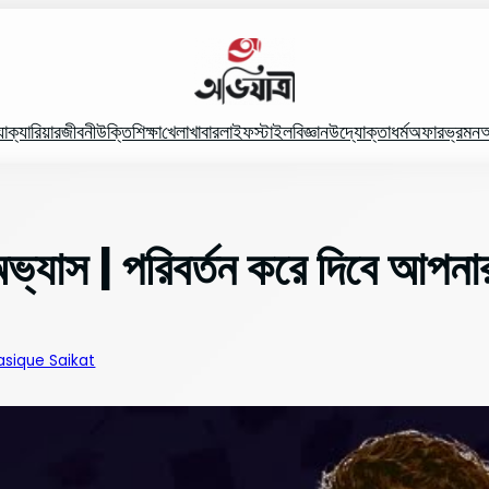
যা
ক্যারিয়ার
জীবনী
উক্তি
শিক্ষা
খেলা
খাবার
লাইফস্টাইল
বিজ্ঞান
উদ্যোক্তা
ধর্ম
অফার
ভ্রমন
অ
অভ্যাস | পরিবর্তন করে দিবে আপনার
sique Saikat