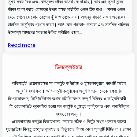
সুস্থ স্বাভাবিক এবং রোগমুক্ত জীবন আমরা কে না চাই। আর এই সুস্থ সুন্দর
জীবন যাপন করার একমাত্র উপায় হচ্ছে শারীরিক ওজন ঠিক রাখা। কেননা ওজন
বেড়ে গেলে যে কোন রোগের ঝুঁকি ও বেড়ে যায়। এজন্য বাড়তি ওজন অনেকের
মানসিক অসুস্থির প্রধান কারণ। তাই রোগ প্রকোপ কমাতে এবং মানসিক শান্তির
উদ্দেশ্যে আমাদের সকলের উচিত শারীরিক ওজন…
Read more
ডিসক্লেইমার
অভিযাত্রী ওয়েবসাইটের সব কনটেন্ট কপিরাইট ও ইন্টেলেকচুয়াল প্রপার্টি আইন
অনুয়ায়ি সংরক্ষিত। অভিযাত্রী কতৃপক্ষের অনুমতি ছাড়া যেকোন ধরণের
রিপ্রোডাকশন, ডিস্ট্রিবিউশন অথবা মডিফিকেশন সম্পূর্ণ নিষিদ্ধ ও আইনবিরোধী।
এই ওয়েবসাইটে প্রকাশিত হওয়া সব কনটেন্ট শুধুমাত্র ব্যক্তিগত এবং অবাণিজ্যিক
ব্যবহারের জন্য।
ওয়েবসাইটের কনটেন্ট ক্রিয়েশনের ক্ষেত্রে সঠিক ও নির্ভুল তথ্য প্রদানে আমরা
দৃঢ়প্রতিজ্ঞ কিন্তু তথ্যের ব্যবহার ও নির্ভুলতার বিষয়ে কোন গ্যারান্টি দিচ্ছি না। যেসব
এক্সটার্নাল লিংক আমাদের ওয়েবসাইটে দেওয়া আছে সেটা শুধু ব্যাখ্যা বা বোঝানোর