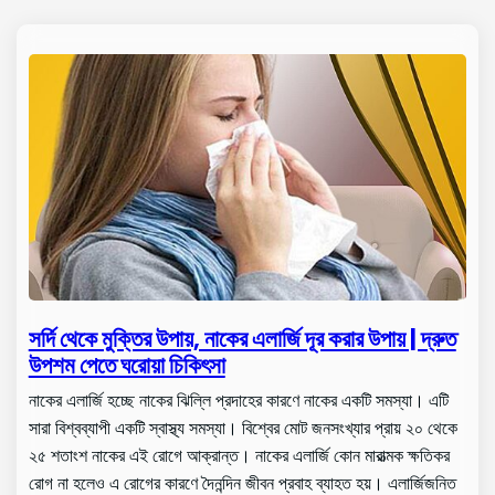
সর্দি থেকে মুক্তির উপায়, নাকের এলার্জি দূর করার উপায় | দ্রুত
উপশম পেতে ঘরোয়া চিকিৎসা
নাকের এলার্জি হচ্ছে নাকের ঝিল্লি প্রদাহের কারণে নাকের একটি সমস্যা। এটি
সারা বিশ্বব্যাপী একটি স্বাস্থ্য সমস্যা। বিশ্বের মোট জনসংখ্যার প্রায় ২০ থেকে
২৫ শতাংশ নাকের এই রোগে আক্রান্ত। নাকের এলার্জি কোন মারাত্মক ক্ষতিকর
রোগ না হলেও এ রোগের কারণে দৈনন্দিন জীবন প্রবাহ ব্যাহত হয়। এলার্জিজনিত