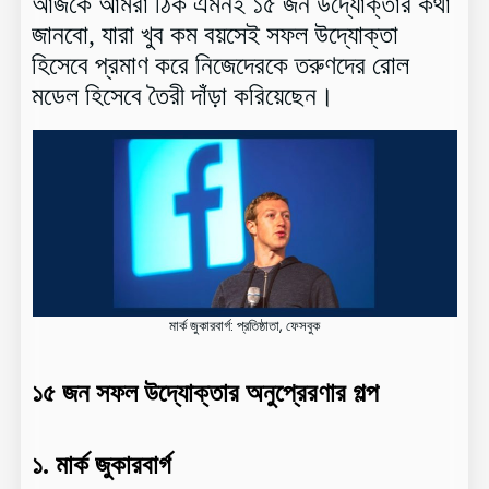
আজকে আমরা ঠিক এমনই ১৫ জন উদ্যোক্তার কথা
জানবো, যারা খুব কম বয়সেই সফল উদ্যোক্তা
হিসেবে প্রমাণ করে নিজেদেরকে তরুণদের রোল
মডেল হিসেবে তৈরী দাঁড়া করিয়েছেন।
মার্ক জুকারবার্গ: প্রতিষ্ঠাতা, ফেসবুক
১৫ জন সফল উদ্যোক্তার অনুপ্রেরণার গল্প
১. মার্ক জুকারবার্গ