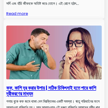
সর্দি এবং হাঁচি জীবনকে অতিষ্ট করে তোলে। এই রোগে হঠাৎ…
Read more
কফ, কাশি দূর করার উপায় | সঠিক চিকিৎসাই হতে পারে কাশি
দূরীকরণের মাধ্যম
গলায় বুকে কফ জমে থাকা বেশ বিরক্তিকর একটি সমস্যা। ঋতু পরিবর্তনের ফলে
আবহাওয়া পরিবর্তন হয়। আর আবহাওয়ার এই দ্রুত পরিবর্তন আমাদের শরীর খাপ