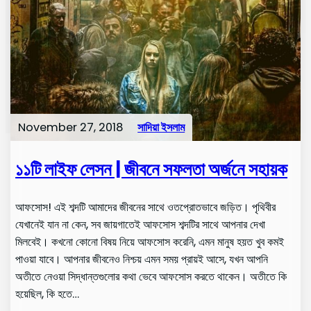
November 27, 2018
সাদিয়া ইসলাম
১১টি লাইফ লেসন | জীবনে সফলতা অর্জনে সহায়ক
আফসোস! এই শব্দটি আমাদের জীবনের সাথে ওতপ্রোতভাবে জড়িত। পৃথিবীর
যেখানেই যান না কেন, সব জায়গাতেই আফসোস শব্দটির সাথে আপনার দেখা
মিলবেই। কখনো কোনো বিষয় নিয়ে আফসোস করেনি, এমন মানুষ হয়ত খুব কমই
পাওয়া যাবে। আপনার জীবনেও নিশ্চয় এমন সময় প্রায়ই আসে, যখন আপনি
অতীতে নেওয়া সিদ্ধান্তগুলোর কথা ভেবে আফসোস করতে থাকেন। অতীতে কি
হয়েছিল, কি হতে…