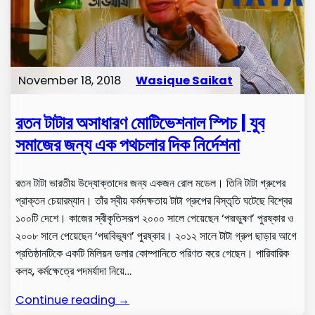
November 18, 2018
Wasique Saikat
রতন টাটার অসাধারণ মোটিভেশনাল স্পিচ | যুব
সমাজের জন্য এক পথচলার দিক নির্দেশনা
রতন টাটা ভারতীয় উদ্যোক্তাদের জন্য একজন রোল মডেল। তিনি টাটা গ্রুপের
প্রাক্তন চেয়ারম্যান। তাঁর স্বীয় কর্মদক্ষতায় টাটা গ্রুপের বিস্তৃতি ঘটেছে বিশ্বের
১০০টি দেশে। কাজের স্বীকৃতিসরূপ ২০০০ সালে পেয়েছেন ‘পদ্মভুষণ’ পুরষ্কার ও
২০০৮ সালে পেয়েছেন ‘পদ্মবিভূষণ’ পুরষ্কার। ২০১২ সালে টাটা গ্রুপ ছাড়ার আগে
প্রতিষ্ঠানটিকে একটি মিলিয়ন ডলার কোম্পানিতে পরিণত করে গেছেন। পারিবারিক
কলহ, কর্মক্ষেত্রে পদমর্যাদা নিয়ে…
Continue reading →