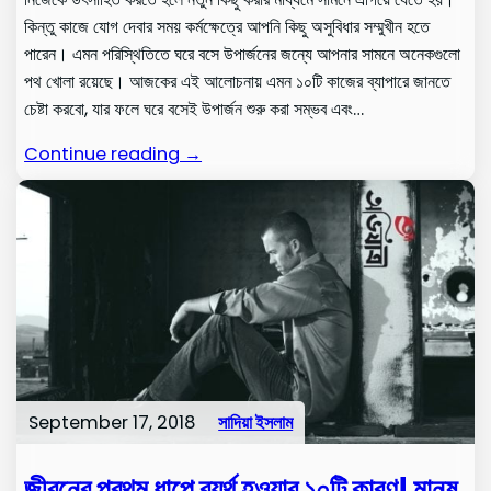
কিন্তু কাজে যোগ দেবার সময় কর্মক্ষেত্রে আপনি কিছু অসুবিধার সম্মুখীন হতে
পারেন। এমন পরিস্থিতিতে ঘরে বসে উপার্জনের জন্যে আপনার সামনে অনেকগুলো
পথ খোলা রয়েছে। আজকের এই আলোচনায় এমন ১০টি কাজের ব্যাপারে জানতে
চেষ্টা করবো, যার ফলে ঘরে বসেই উপার্জন শুরু করা সম্ভব এবং…
Continue reading →
September 17, 2018
সাদিয়া ইসলাম
জীবনের প্রথম ধাপে ব্যর্থ হওয়ার ১০টি কারণ! মানুষ