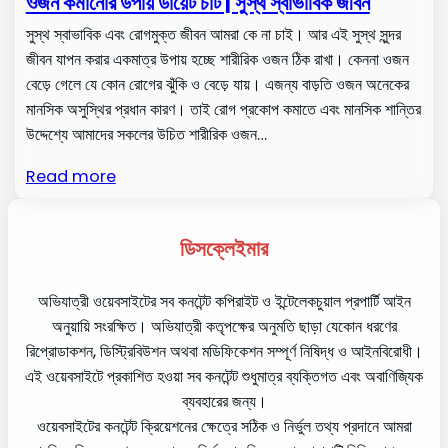
ওজন কমানোর উপায় ডায়েট চার্ট | সুস্থ স্বাভাবিক জীবন
সুস্থ স্বাভাবিক এবং রোগমুক্ত জীবন আমরা কে না চাই। আর এই সুস্থ সুন্দর
জীবন যাপন করার একমাত্র উপায় হচ্ছে শারীরিক ওজন ঠিক রাখা। কেননা ওজন
বেড়ে গেলে যে কোন রোগের ঝুঁকি ও বেড়ে যায়। এজন্য বাড়তি ওজন অনেকের
মানসিক অসুস্থির প্রধান কারণ। তাই রোগ প্রকোপ কমাতে এবং মানসিক শান্তির
উদ্দেশ্যে আমাদের সকলের উচিত শারীরিক ওজন…
Read more
ডিসক্লেইমার
অভিযাত্রী ওয়েবসাইটের সব কনটেন্ট কপিরাইট ও ইন্টেলেকচুয়াল প্রপার্টি আইন
অনুয়ায়ি সংরক্ষিত। অভিযাত্রী কতৃপক্ষের অনুমতি ছাড়া যেকোন ধরণের
রিপ্রোডাকশন, ডিস্ট্রিবিউশন অথবা মডিফিকেশন সম্পূর্ণ নিষিদ্ধ ও আইনবিরোধী।
এই ওয়েবসাইটে প্রকাশিত হওয়া সব কনটেন্ট শুধুমাত্র ব্যক্তিগত এবং অবাণিজ্যিক
ব্যবহারের জন্য।
ওয়েবসাইটের কনটেন্ট ক্রিয়েশনের ক্ষেত্রে সঠিক ও নির্ভুল তথ্য প্রদানে আমরা