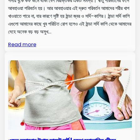
গলায় বুকে কফ জমে থাকা বেশ বিরক্তিকর একটি সমস্যা। ঋতু পরিবর্তনের ফলে
আবহাওয়া পরিবর্তন হয়। আর আবহাওয়ার এই দ্রুত পরিবর্তন আমাদের শরীর খাপ
খাওয়াতে পারে না, যার কারণে সৃষ্টি হয় ঠান্ডা জ্বর ও সর্দি-কাশির। ঠান্ডা সর্দি কাশি
এগুলো আমাদের কাছে খুব পরিচিত রোগ হলেও এই ঠান্ডা সর্দি কাশি থেকে আমাদের
দেহে অনেক বড় বড় অসুখ…
Read more